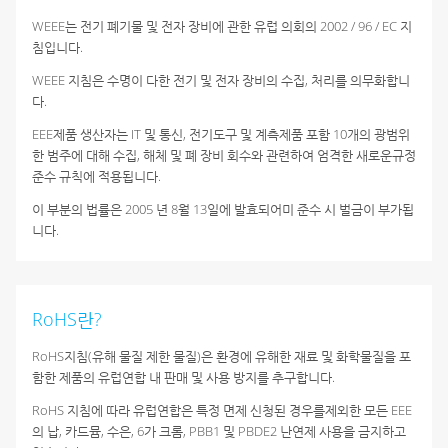
WEEE는 전기 폐기물 및 전자 장비에
관한 유럽 의회의 2002 / 96 / EC 지
침입니다.
WEEE 지침은 수명이 다한 전기 및 전자
장비의 수집, 처리를 의무화합니
다.
EEE제품 생산자는 IT 및 통신, 전기도구 및
계측제품 포함 10개의 광범위
한 범주에 대해 수집,
해체 및 폐 장비 회수와 관련하여 엄격한 새로운
규정
준수 규칙에 적용됩니다.
이 부분의 법률은 2005 년 8월 13일에 발효되어
미 준수 시 벌금이 부가됩
니다.
RoHS란?
RoHS지침(유해 물질 제한 물질)은 환경에 유해한 재료
및 화학물질을 포
함한 제품의 유럽연합 내 판매 및
사용 방지를 추구합니다.
RoHS 지침에 따라 유럽연합은 특정 면제 신청된 경우를
제외한 모든 EEE
의 납, 카드뮴, 수은, 6가 크롬,
PBB1 및 PBDE2 난연제 사용을 금지하고