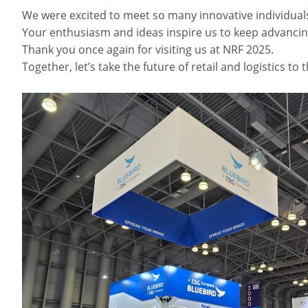
We were excited to meet so many innovative individual
Your enthusiasm and ideas inspire us to keep advancing
Thank you once again for visiting us at NRF 2025.
Together, let’s take the future of retail and logistics to t