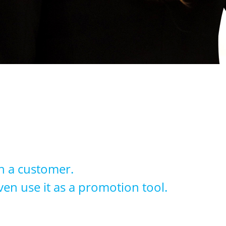
th a customer.
ven use it as a promotion tool.