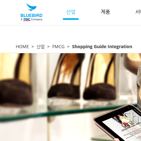
산업
제품
서
HOME
산업
FMCG
Shopping Guide Integration
Sh