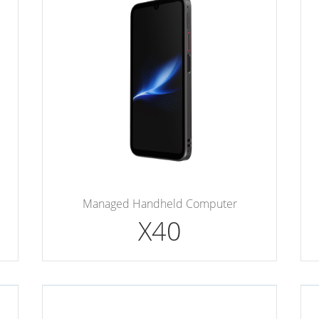
Managed Handheld Computer
X40