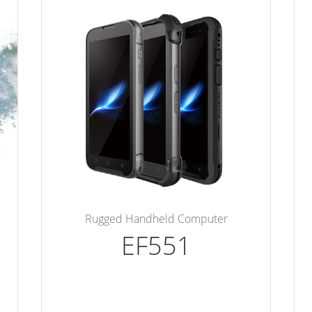
Rugged Handheld Computer
EF551