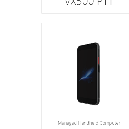
VX500 PTT
Managed Handheld Computer