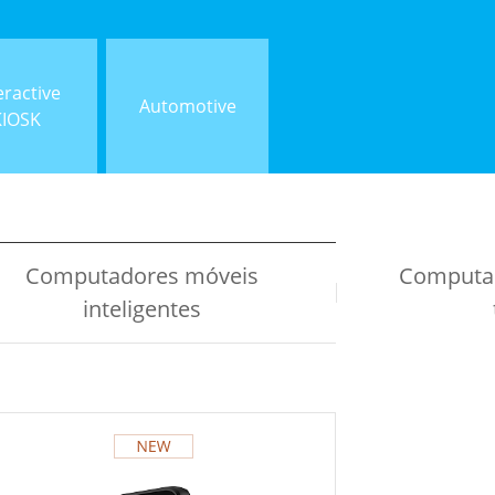
eractive
Automotive
KIOSK
Computadores móveis
Computad
inteligentes