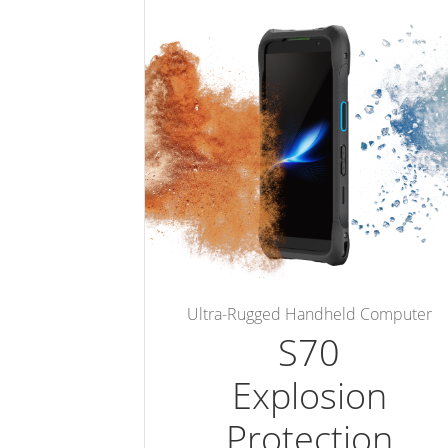
Ultra-Rugged Handheld Computer
S70
Explosion
Protection