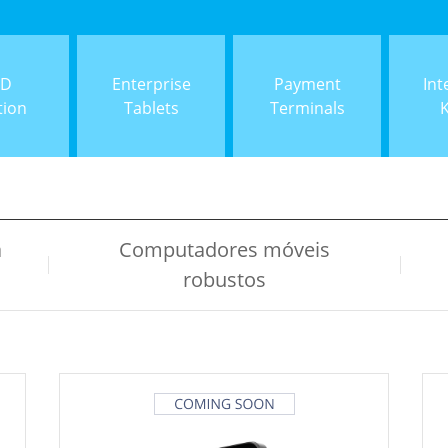
ID
Enterprise
Payment
Int
tion
Tablets
Terminals
a
Computadores móveis
robustos