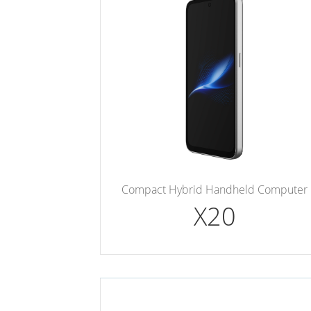
Compact Hybrid Handheld Computer
X20