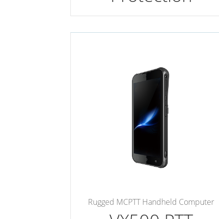
Rugged MCPTT Handheld Computer