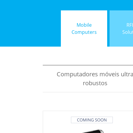
Mobile
RF
Computers
Solu
Computadores móveis ultr
robustos