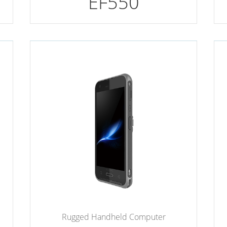
EF550
Rugged Handheld Computer