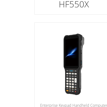
HF550X
Enterprise Keypad Handheld Compute