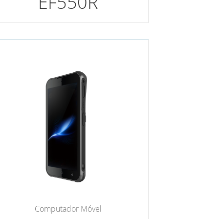
EF550R
Computador Móvel