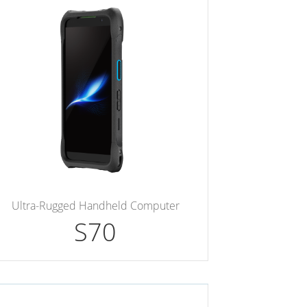
Ultra-Rugged Handheld Computer
S70