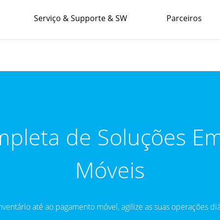
Serviço & Supporte & SW
Parceiros
leta de Soluções Em
Móveis
nventário até ao pagamento móvel, agilize as suas operações diá