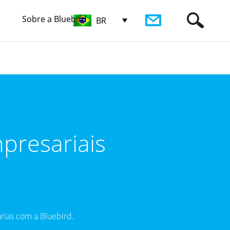
Sobre a Bluebird
BR
presariais
rias com a Bluebird.