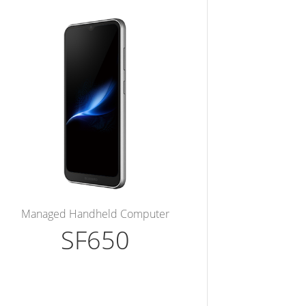
Managed Handheld Computer
SF650