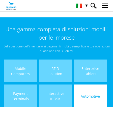
HOME
Prodotti
Automotive
Una gamma completa di soluzioni moblili
per le imprese
Dalla gestione dell’inventario ai pagamenti mobili, semplifica le tue operazioni
quotidiane con Bluebird.
Mobile
RFID
Enterprise
Computers
Solution
Tablets
Payment
Interactive
Automotive
Terminals
KIOSK