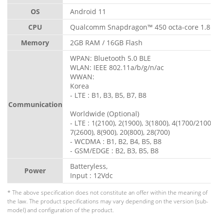
OS
Android 11
CPU
Qualcomm Snapdragon™ 450 octa-core 1.8G
Memory
2GB RAM / 16GB Flash
WPAN: Bluetooth 5.0 BLE
WLAN: IEEE 802.11a/b/g/n/ac
WWAN:
Korea
- LTE : B1, B3, B5, B7, B8
Communication
Worldwide (Optional)
- LTE : 1(2100), 2(1900), 3(1800), 4(1700/2100), 
7(2600), 8(900), 20(800), 28(700)
- WCDMA : B1, B2, B4, B5, B8
- GSM/EDGE : B2, B3, B5, B8
Batteryless,
Power
Input : 12Vdc
* The above specification does not constitute an offer within the meaning of
the law. The product specifications may vary depending on the version (sub-
model) and configuration of the product.