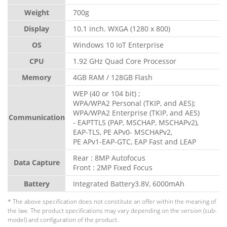
Weight
700g
Display
10.1 inch. WXGA (1280 x 800)
OS
Windows 10 IoT Enterprise
CPU
1.92 GHz Quad Core Processor
Memory
4GB RAM / 128GB Flash
WEP (40 or 104 bit) ;
WPA/WPA2 Personal (TKIP, and AES);
WPA/WPA2 Enterprise (TKIP, and AES)
Communication
- EAPTTLS (PAP, MSCHAP, MSCHAPv2),
EAP-TLS, PE APv0- MSCHAPv2,
PE APv1-EAP-GTC, EAP Fast and LEAP
Rear : 8MP Autofocus
Data Capture
Front : 2MP Fixed Focus
Battery
Integrated Battery3.8V, 6000mAh
* The above specification does not constitute an offer within the meaning of
the law. The product specifications may vary depending on the version (sub-
model) and configuration of the product.