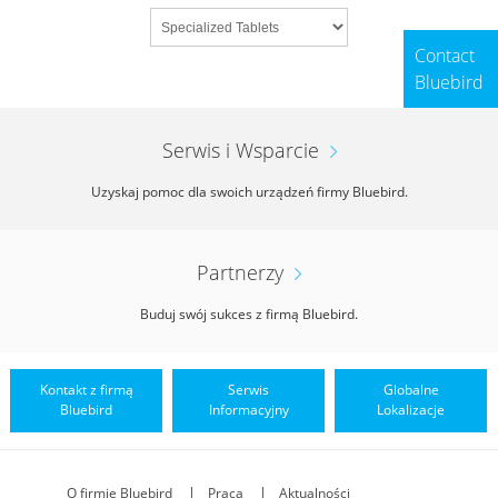
Contact
Bluebird
Serwis i Wsparcie
Uzyskaj pomoc dla swoich urządzeń firmy Bluebird.
Partnerzy
Buduj swój sukces z firmą Bluebird.
Kontakt z firmą
Serwis
Globalne
Bluebird
Informacyjny
Lokalizacje
O firmie Bluebird
Praca
Aktualności