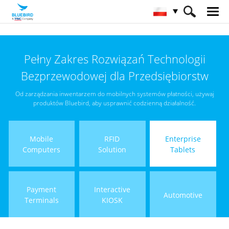
HOME
Produkty
Enterprise Tablets
Pełny Zakres Rozwiązań Technologii
Specialized Tablets
Bezprzewodowej dla Przedsiębiorstw
Od zarządzania inwentarzem do mobilnych systemów płatności, używaj
produktów Bluebird, aby usprawnić codzienną działalność.
Mobile
RFID
Enterprise
Computers
Solution
Tablets
Payment
Interactive
Automotive
Terminals
KIOSK