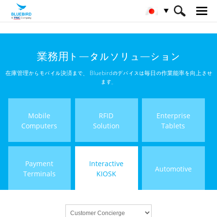
HOME
製品
Interactive KIOSK
業務用トータルソリューション
Customer Concierge
在庫管理からモバイル決済まで、 Bluebirdのデバイスは毎日の作業能率を向上させ
ます。
Mobile
RFID
Enterprise
Computers
Solution
Tablets
Payment
Interactive
Automotive
Terminals
KIOSK