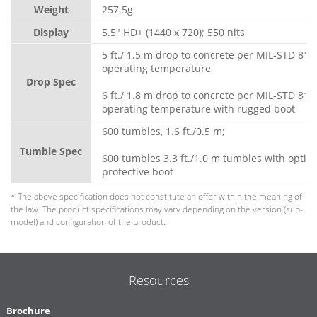
Weight
257.5g
Display
5.5" HD+ (1440 x 720); 550 nits
5 ft./ 1.5 m drop to concrete per MIL-STD 810
operating temperature
Drop Spec
6 ft./ 1.8 m drop to concrete per MIL-STD 810
operating temperature with rugged boot
600 tumbles, 1.6 ft./0.5 m;
Tumble Spec
600 tumbles 3.3 ft./1.0 m tumbles with optio
protective boot
* The above specification does not constitute an offer within the meaning of
the law. The product specifications may vary depending on the version (sub-
model) and configuration of the product.
Resources
Brochure