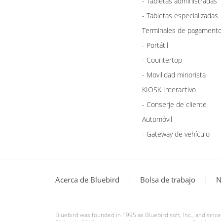
- Tabletas administradas
- Tabletas especializadas
Terminales de pagament
- Portátil
- Countertop
- Movilidad minorista
KIOSK Interactivo
- Conserje de cliente
Automóvil
- Gateway de vehículo
Acerca de Bluebird
Bolsa de trabajo
N
Bluebird was founded in 1995 as Bluebird soft, Inc., and sin