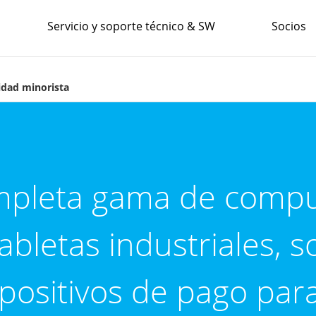
Servicio y soporte técnico & SW
Socios
idad minorista
pleta gama de comp
tabletas industriales, s
spositivos de pago pa