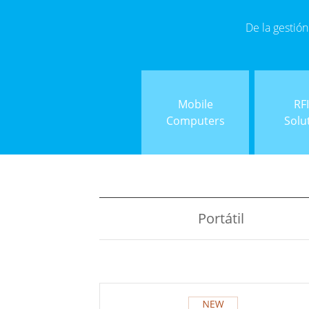
De la gestión
Mobile
RF
Computers
Solu
Portátil