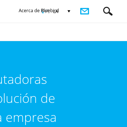
Acerca de Bluebird
LA
utadoras
olución de
ra empresa