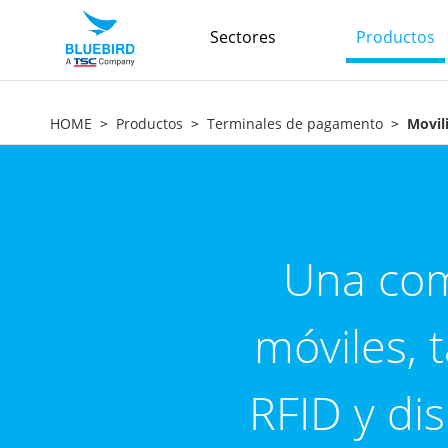
Sectores
Productos
HOME
Productos
Terminales de pagamento
Movil
Una com
móviles, 
RFID y di