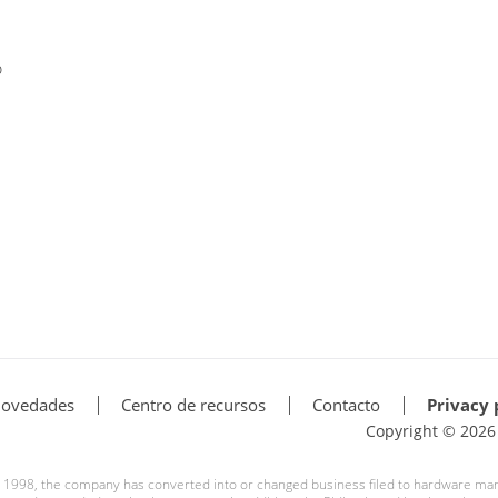
o
ovedades
Centro de recursos
Contacto
Privacy 
Copyright © 202
ce 1998, the company has converted into or changed business filed to hardware ma