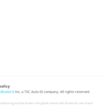
policy
6
Bluebird
Inc, a TSC Auto ID company. All rights reserved.
nufacturing and has broken into global market with Bluebird's own brand