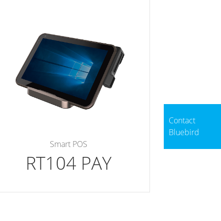
Contact
Bluebird
Smart POS
RT104 PAY