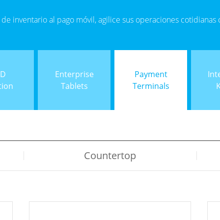
 de inventario al pago móvil, agilice sus operaciones cotidianas
ID
Enterprise
Payment
Int
tion
Tablets
Terminals
Countertop