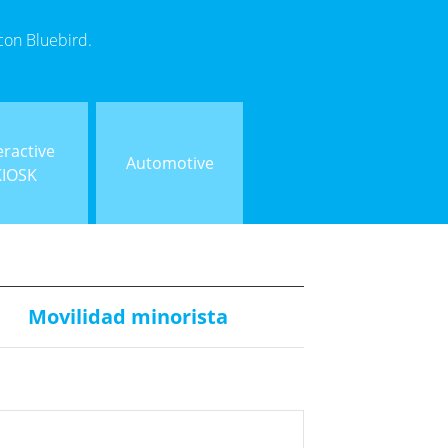
 con Bluebird.
eractive
Automotive
KIOSK
Movilidad minorista