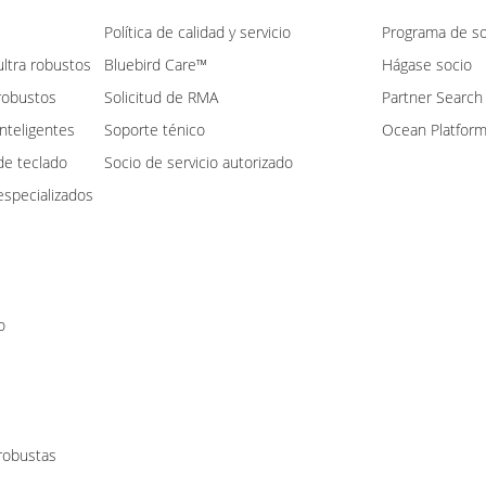
Política de calidad y servicio
Programa de so
ltra robustos
Bluebird Care™
Hágase socio
robustos
Solicitud de RMA
Partner Search
nteligentes
Soporte ténico
Ocean Platfor
de teclado
Socio de servicio autorizado
specializados
o
 robustas