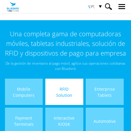
HOME
Productos
Solución RFID
Una completa gama de computadoras
Lector RFID de escritorio
móviles, tabletas industriales, solución de
RFID y dispositivos de pago para empresa
De la gestión de inventario al pago móvil, agilice sus operaciones cotidianas
con Bluebird.
Mobile
RFID
Enterprise
Computers
Solution
Tablets
Payment
Interactive
Automotive
Terminals
KIOSK