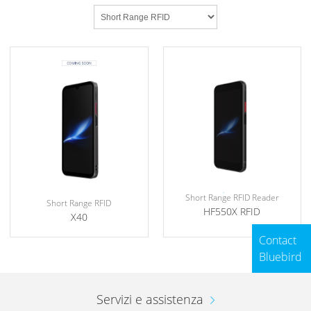
Short Range RFID Reader
Short Range RFID
HF550X RFID
X40
Contact
Bluebird
Servizi e assistenza