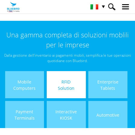
HOME
Prodotti
RFID Solutions
Una gamma completa di soluzioni moblili
Short Range RFID
per le imprese
Dalla gestione dell’inventario ai pagamenti mobili, semplifica le tue operazioni
quotidiane con Bluebird.
Mobile
RFID
Enterprise
Computers
Solution
Tablets
Payment
Interactive
Automotive
Terminals
KIOSK