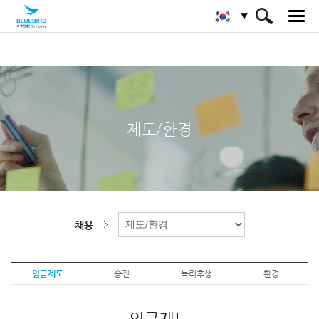
HOME
채용
제도/환경
임금제도
제도/환경
채용
임금제도
승진
복리후생
환경
임금제도