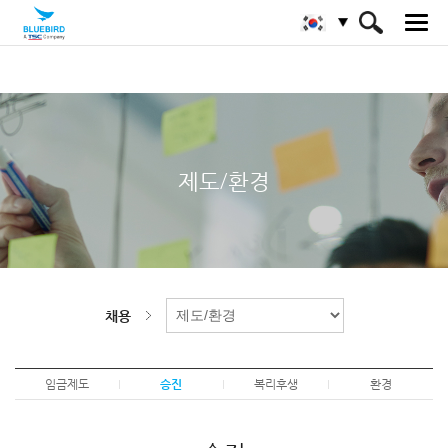
HOME
채용
제도/환경
승진
제도/환경
채용
임금제도
승진
복리후생
환경