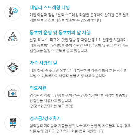
데일리 스트레칭 타임
매일 아침과 점심 5분씩 스트레칭 타임을 운영하여
활기찬 근무 분위
기를 만들고 스트레스를 해소할 수 있도록 합니다.
동호회 운영 및 동호회의 날 시행
볼링, 테니스, 피규어, 맛집 탐방 등 다양한 동호회 활동을
지원하며
매월 동호회의 날
시행을 통해 직원간 유대감 강화 및
워크 앤 라이프
밸런스를 높일 수 있도록 돕고 있습니다.
가족 사랑의 날
매월 첫째 주 수요일 오후 5시에 퇴근하여 가족과 함께 하는
시간을
보낼 수 있도록
가족 사랑의 날을 시행 하고 있습니다.
의료지원
임직원과 가족의 건강을 위해 전문 건강검진센터를 지정하여
종합건
강검진을 제공하고 있습니다.
(건강보험공단과는 별도 운영)
경조금/경조휴가
임직원의 어려움과 기쁨을 함께 나누고자 본인 및 가족들의
각종 경조
사를 위해 경조금, 경조휴가, 화환 등을 지원합니다.