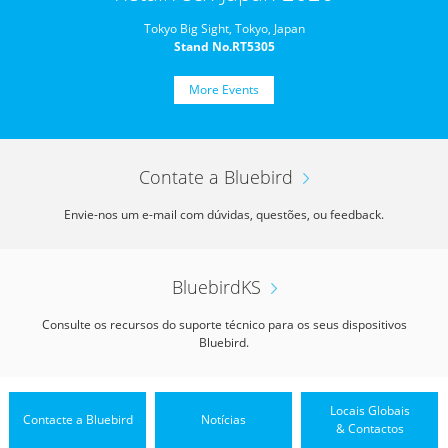
Tokyo Big Sight, Tokyo, Japan
Stand No.RT5305
More Events
Contate a Bluebird
Envie-nos um e-mail com dúvidas, questões, ou feedback.
BluebirdKS
Consulte os recursos do suporte técnico para os seus dispositivos
Bluebird.
Locais Globais
Contacte a Bluebird
Notícias
& Contactos