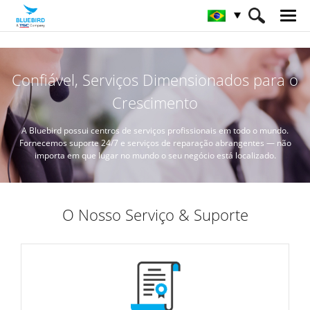
HOME
Serviço & Supporte & SW
Confiável, Serviços Dimensionados para o
Crescimento
A Bluebird possui centros de serviços profissionais em todo o mundo.
Fornecemos suporte 24/7 e serviços de reparação abrangentes —
não
importa em que lugar no mundo o seu negócio está localizado.
O Nosso Serviço & Suporte