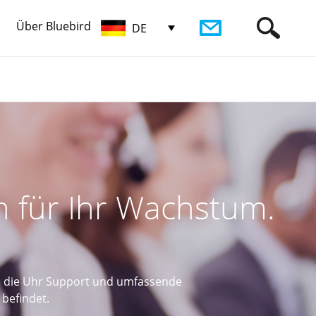
Über Bluebird
DE
en für Ihr Wachstum.
um die Uhr Support und umfassende
befindet.