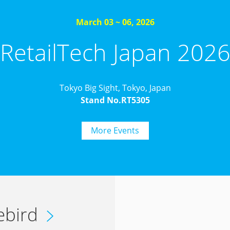
March 03 ~ 06, 2026
RetailTech Japan 202
Tokyo Big Sight, Tokyo, Japan
Stand No.RT5305
More Events
ebird