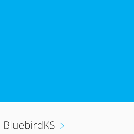
6
BluebirdKS