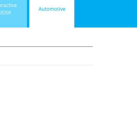
eractive
Automotive
KIOSK