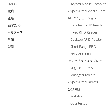
FMCG
- Keypad Mobile Comput
政府
- Specialized Mobile Com
金融
RFIDソリューション
顧客対応
- Handheld RFID Reader
ヘルスケア
- Fixed RFID Reader
決済
- Desktop RFID Reader
製造
- Short Range RFID
- RFID-Antenna
エンタプライズタブレット
- Rugged Tablets
- Managed Tablets
- Specialized Tablets
決済端末
- Portable
- Countertop