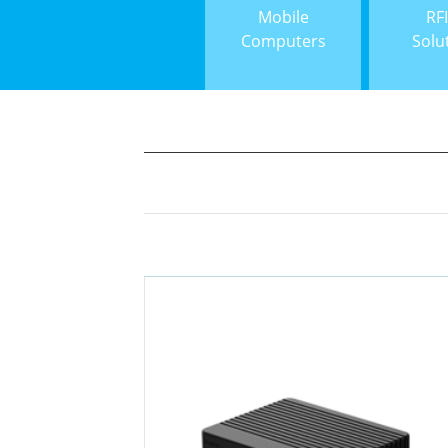
Mobile
RF
Computers
Solu